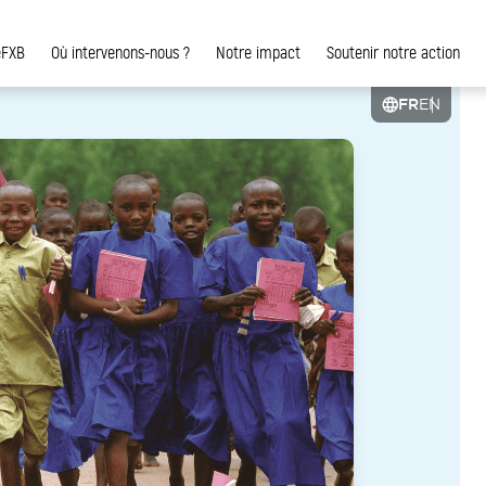
eFXB
Où intervenons-nous ?
Notre impact
Soutenir notre action
FR
EN