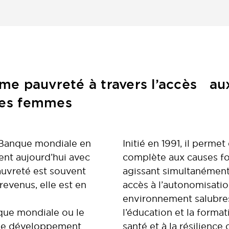
rême pauvreté à travers l’accès a
des femmes
a Banque mondiale en
Initié en 1991, il perme
ent aujourd’hui avec
complète aux causes f
pauvreté est souvent
agissant simultanément
revenus, elle est en
accès à l’autonomisati
environnement salubres,
nque mondiale ou le
l’éducation et la format
 le développement
santé et à la résilience 