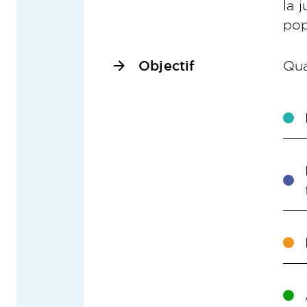
la 
pop
Objectif
Qua