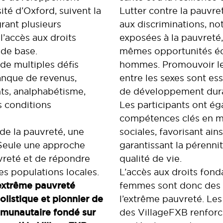
ité d’Oxford, suivent la
Lutter contre la pauvr
rant plusieurs
aux discriminations, n
’accès aux droits
exposées à la pauvreté
 de base.
mêmes opportunités éc
de multiples défis
hommes. Promouvoir leur
manque de revenus,
entre les sexes sont ess
ts, analphabétisme,
de développement dura
 conditions
Les participants ont ég
compétences clés en ma
de la pauvreté, une
sociales, favorisant ai
 Seule une approche
garantissant la pérenni
vreté et de répondre
qualité de vie.
s populations locales.
L’accès aux droits fon
l’extrême pauvreté
femmes sont donc des l
listique et pionnier de
l’extrême pauvreté. Les
unautaire fondé sur
des VillageFXB renforce