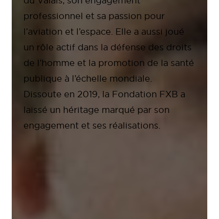
du Valais, son engagement
professionnel et sa passion pour
l’aviation et l’espace. Elle a aussi joué
un rôle actif dans la défense des droits
de l’homme et la promotion de la santé
publique à l’échelle mondiale.
Dissoute en 2019, la Fondation FXB a
laissé un héritage marqué par son
engagement et ses réalisations.