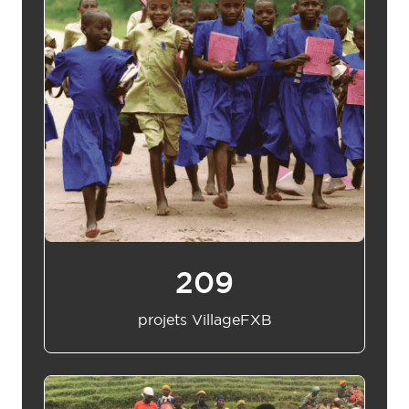
210
projets VillageFXB